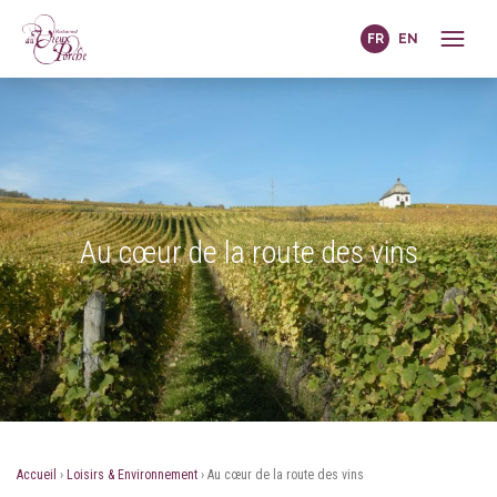
FR
EN
Au cœur de la route des vins
Accueil
›
Loisirs & Environnement
›
Au cœur de la route des vins