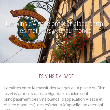
Les vins d’Alsace ont leur place parmi
les meilleurs vins au monde
LES VINS D'ALSACE
Localisés entre le massif des Vosges et la plaine du Rhin,
les vins produits dans le vignoble alsacien sont
principalement des vins blancs (d’appellation Alsace et
Alsace grand cru), des crémants (d’appellation crémant