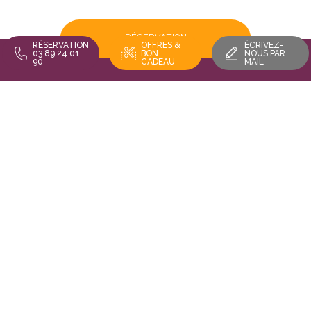
RÉSERVATION
RÉSERVATION
OFFRES &
ÉCRIVEZ-
03 89 24 01
BON
NOUS PAR
90
CADEAU
MAIL
OFFRES D'EMPLOI
LOCALISEZ-NOUS
RESTEZ INFORMÉ
Restaurant Au Vieux Porche - 16 rue des trois châteaux 68420
EGUISHEIM