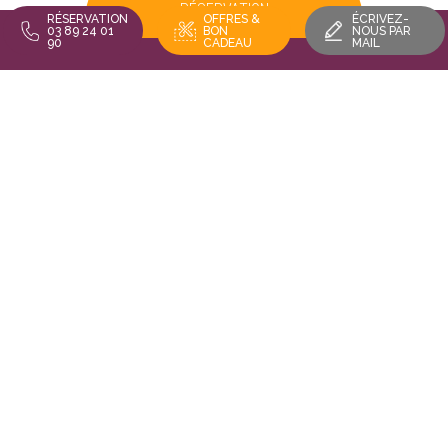
RÉSERVATION
RÉSERVATION
OFFRES &
ÉCRIVEZ-
03 89 24 01
BON
NOUS PAR
90
CADEAU
MAIL
OFFRES D'EMPLOI
LOCALISEZ-NOUS
RESTEZ INFORMÉ
Restaurant Au Vieux Porche - 16 rue des trois châteaux 68420
EGUISHEIM