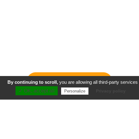
RÉSERVATION
By continuing to scroll,
you are allowing all third-party services
RÉSERVATION
OFFRES &
ÉCRIVEZ-
03 89 24 01
BON
NOUS PAR
✓ OK, accept all
Privacy policy
Personalize
90
CADEAU
MAIL
OFFRES D'EMPLOI
LOCALISEZ-NOUS