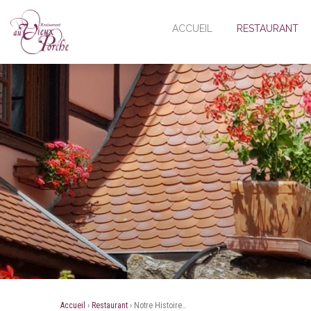
ACCUEIL
RESTAURANT
HISTOIRE
VISITE VIRTUEL
CARTE
MENUS
OFFRES D'EMPL
ACTUALITÉS
Accueil
›
Restaurant
›
Notre Histoire…