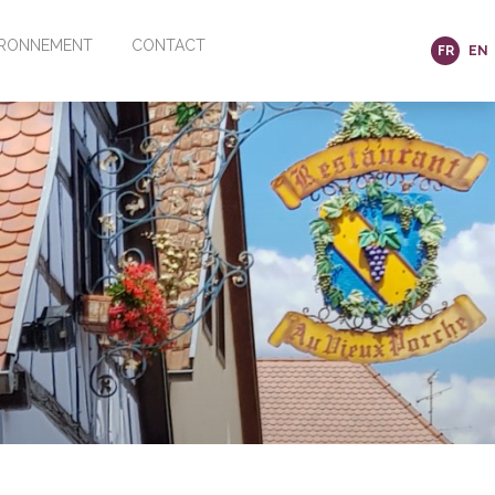
VIRONNEMENT
CONTACT
FR
EN
RÉSERVATION
EIM
IGNOBLE
A ROUTE DES
NS LA VALLÉE
CE ET SES SITES
BLES