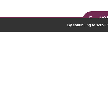
RÉS
03 8
By continuing to scroll,
OFFRES D'EMPLOI
Re